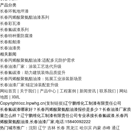
产品分类
长春环氧地坪漆
长春丙烯酸聚氨酯油漆系列
长春彩瓦漆
长春氟碳漆系列
长春特种重防腐漆
长春船舶漆
长春油漆类
相关新闻
长春丙烯酸聚氨酯油漆:适配多元防护需求
长春油漆厂家：涂装工艺迭代升级
长春氟碳漆：助力建筑装饰品质提升
长春丙烯酸聚氨酯油漆：拓展工业涂装新场景
长春油漆厂家:锚定涂装配套升级
网站首页
|
关于我们
|
产品中心
|
工程案例
|
新闻资讯
|
联系我们
|
网站
地图
|
XML
Copyright©cc.lnpwhg.cn(
复制链接
)辽宁鹏维化工制漆有限责任公司
长春氟碳漆哪家好？长春丙烯酸聚氨酯油漆报价是多少？长春油漆厂家质
量怎么样？辽宁鹏维化工制漆有限责任公司专业承接长春氟碳漆,长春丙
烯酸聚氨酯油漆,长春油漆厂家,电话:15840092222
热门城市推广：
沈阳
辽宁
吉林
长春
黑龙江
哈尔滨
内蒙
赤峰
通辽