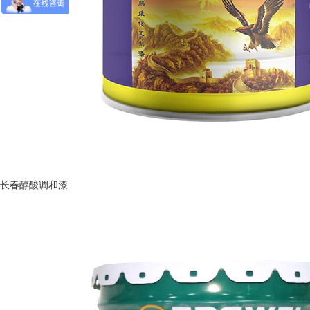
长春醇酸调和漆