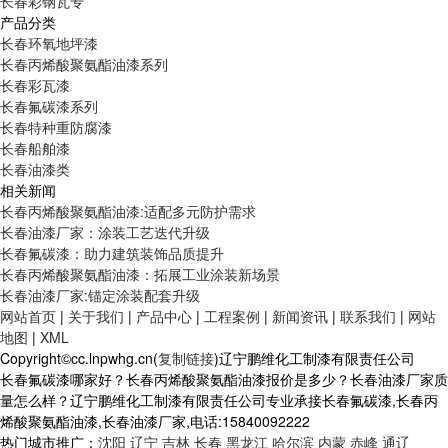
长春彩钢瓦专
产品分类
长春环氧地坪漆
长春丙烯酸聚氨酯油漆系列
长春彩瓦漆
长春氟碳漆系列
长春特种重防腐漆
长春船舶漆
长春油漆类
相关新闻
长春丙烯酸聚氨酯油漆:适配多元防护需求
长春油漆厂家：涂装工艺迭代升级
长春氟碳漆：助力建筑装饰品质提升
长春丙烯酸聚氨酯油漆：拓展工业涂装新场景
长春油漆厂家:锚定涂装配套升级
网站首页
|
关于我们
|
产品中心
|
工程案例
|
新闻资讯
|
联系我们
|
网站
地图
|
XML
Copyright©cc.lnpwhg.cn(
复制链接
)辽宁鹏维化工制漆有限责任公司
长春氟碳漆哪家好？长春丙烯酸聚氨酯油漆报价是多少？长春油漆厂家质
量怎么样？辽宁鹏维化工制漆有限责任公司专业承接长春氟碳漆,长春丙
烯酸聚氨酯油漆,长春油漆厂家,电话:15840092222
热门城市推广：
沈阳
辽宁
吉林
长春
黑龙江
哈尔滨
内蒙
赤峰
通辽