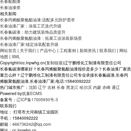
长春船舶漆
长春油漆类
相关新闻
长春丙烯酸聚氨酯油漆:适配多元防护需求
长春油漆厂家：涂装工艺迭代升级
长春氟碳漆：助力建筑装饰品质提升
长春丙烯酸聚氨酯油漆：拓展工业涂装新场景
长春油漆厂家:锚定涂装配套升级
网站首页
|
关于我们
|
产品中心
|
工程案例
|
新闻资讯
|
联系我们
|
网站
地图
|
XML
Copyright©cc.lnpwhg.cn(
复制链接
)辽宁鹏维化工制漆有限责任公司
长春氟碳漆哪家好？长春丙烯酸聚氨酯油漆报价是多少？长春油漆厂家质
量怎么样？辽宁鹏维化工制漆有限责任公司专业承接长春氟碳漆,长春丙
烯酸聚氨酯油漆,长春油漆厂家,电话:15840092222
热门城市推广：
沈阳
辽宁
吉林
长春
黑龙江
哈尔滨
内蒙
赤峰
通辽
Powered by
筑巢ECMS
备案号：
辽ICP备17005930号-3
联系我们
地址： 灯塔市大河南镇工业园区
手机：15840092222
邮箱：
466736242@qq.com
网址：cc.lnpwhg.cn