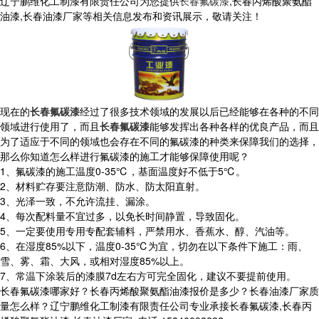
辽宁鹏维化工制漆有限责任公司为您提供
长春氟碳漆
,长春丙烯酸聚氨酯
油漆,长春油漆厂家等相关信息发布和资讯展示，敬请关注！
现在的
长春氟碳漆
经过了很多技术领域的发展以后已经能够在各种的不同
领域进行使用了，而且
长春氟碳漆
能够发挥出各种各样的优良产品，而且
为了适应于不同的领域也会存在不同的氟碳漆的种类来保障我们的选择，
那么你知道怎么样进行氟碳漆的施工才能够保障使用呢？
1、氟碳漆的施工温度0-35℃，基面温度好不低于5℃。
2、材料贮存要注意防潮、防水、防太阳直射。
3、光泽一致，不允许流挂、漏涂。
4、每次配料量不宜过多，以免长时间静置，导致固化。
5、一定要使用专用专配套辅料，严禁用水、香蕉水、醇、汽油等。
6、在湿度85%以下，温度0-35℃为宜，切勿在以下条件下施工：雨、
雪、雾、霜、大风，或相对湿度85%以上。
7、常温下涂装后的漆膜7d左右方可完全固化，建议不要提前使用。
长春氟碳漆哪家好？长春丙烯酸聚氨酯油漆报价是多少？长春油漆厂家质
量怎么样？辽宁鹏维化工制漆有限责任公司专业承接长春氟碳漆,长春丙