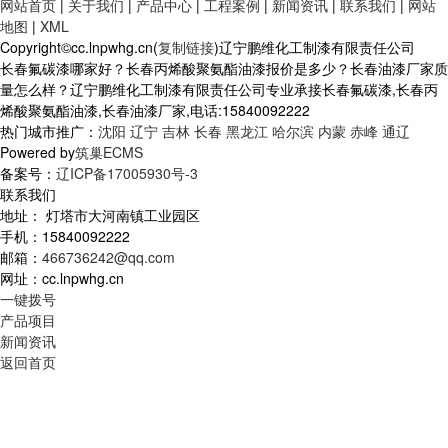
网站首页
|
关于我们
|
产品中心
|
工程案例
|
新闻资讯
|
联系我们
|
网站
地图
|
XML
Copyright©cc.lnpwhg.cn(
复制链接
)辽宁鹏维化工制漆有限责任公司
长春氟碳漆哪家好？长春丙烯酸聚氨酯油漆报价是多少？长春油漆厂家质
量怎么样？辽宁鹏维化工制漆有限责任公司专业承接长春氟碳漆,长春丙
烯酸聚氨酯油漆,长春油漆厂家,电话:15840092222
热门城市推广：
沈阳
辽宁
吉林
长春
黑龙江
哈尔滨
内蒙
赤峰
通辽
Powered by
筑巢ECMS
备案号：
辽ICP备17005930号-3
联系我们
地址： 灯塔市大河南镇工业园区
手机：15840092222
邮箱：
466736242@qq.com
网址：cc.lnpwhg.cn
一键拨号
产品项目
新闻资讯
返回首页