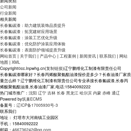
新闻类别
公司新闻
行业新闻
相关新闻
长春氟碳漆：助力建筑装饰品质提升
长春氟碳漆：拓宽建材应用场景
长春氟碳漆：涂装工艺优化升级
长春氟碳漆：优化防护涂装应用体验
长春氟碳漆：表面防护领域提质升级
网站首页
|
关于我们
|
产品中心
|
工程案例
|
新闻资讯
|
联系我们
|
网站
地图
|
XML
Copyright©cc.lnpwhg.cn(
复制链接
)辽宁鹏维化工制漆有限责任公司
长春氟碳漆哪家好？长春丙烯酸聚氨酯油漆报价是多少？长春油漆厂家质
量怎么样？辽宁鹏维化工制漆有限责任公司专业承接长春氟碳漆,长春丙
烯酸聚氨酯油漆,长春油漆厂家,电话:15840092222
热门城市推广：
沈阳
辽宁
吉林
长春
黑龙江
哈尔滨
内蒙
赤峰
通辽
Powered by
筑巢ECMS
备案号：
辽ICP备17005930号-3
联系我们
地址： 灯塔市大河南镇工业园区
手机：15840092222
邮箱：
466736242@qq.com