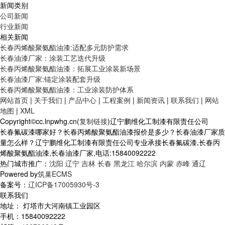
新闻类别
公司新闻
行业新闻
相关新闻
长春丙烯酸聚氨酯油漆:适配多元防护需求
长春油漆厂家：涂装工艺迭代升级
长春丙烯酸聚氨酯油漆：拓展工业涂装新场景
长春油漆厂家:锚定涂装配套升级
长春丙烯酸聚氨酯油漆：工业涂装防护体系
网站首页
|
关于我们
|
产品中心
|
工程案例
|
新闻资讯
|
联系我们
|
网站
地图
|
XML
Copyright©cc.lnpwhg.cn(
复制链接
)辽宁鹏维化工制漆有限责任公司
长春氟碳漆哪家好？长春丙烯酸聚氨酯油漆报价是多少？长春油漆厂家质
量怎么样？辽宁鹏维化工制漆有限责任公司专业承接长春氟碳漆,长春丙
烯酸聚氨酯油漆,长春油漆厂家,电话:15840092222
热门城市推广：
沈阳
辽宁
吉林
长春
黑龙江
哈尔滨
内蒙
赤峰
通辽
Powered by
筑巢ECMS
备案号：
辽ICP备17005930号-3
联系我们
地址： 灯塔市大河南镇工业园区
手机：15840092222