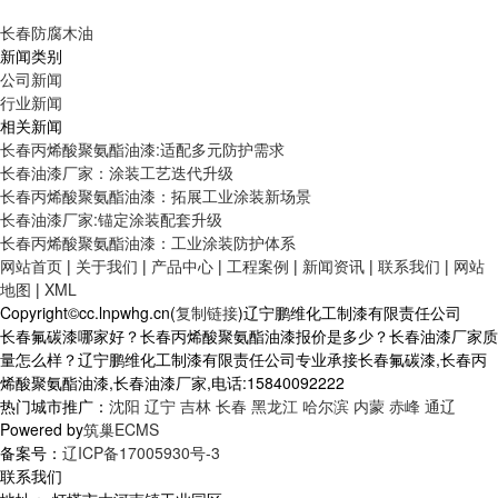
长春防腐木油
新闻类别
公司新闻
行业新闻
相关新闻
长春丙烯酸聚氨酯油漆:适配多元防护需求
长春油漆厂家：涂装工艺迭代升级
长春丙烯酸聚氨酯油漆：拓展工业涂装新场景
长春油漆厂家:锚定涂装配套升级
长春丙烯酸聚氨酯油漆：工业涂装防护体系
网站首页
|
关于我们
|
产品中心
|
工程案例
|
新闻资讯
|
联系我们
|
网站
地图
|
XML
Copyright©cc.lnpwhg.cn(
复制链接
)辽宁鹏维化工制漆有限责任公司
长春氟碳漆哪家好？长春丙烯酸聚氨酯油漆报价是多少？长春油漆厂家质
量怎么样？辽宁鹏维化工制漆有限责任公司专业承接长春氟碳漆,长春丙
烯酸聚氨酯油漆,长春油漆厂家,电话:15840092222
热门城市推广：
沈阳
辽宁
吉林
长春
黑龙江
哈尔滨
内蒙
赤峰
通辽
Powered by
筑巢ECMS
备案号：
辽ICP备17005930号-3
联系我们