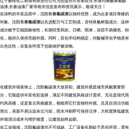
辽宁鹏维化工制漆有限责任公司为您提供
长春氟碳漆
,长春丙烯酸聚氨酯
油漆,长春油漆厂家等相关信息发布和资讯展示，敬请关注！
在涂料的丰富品类中，沈阳
长春氟碳漆
以独特优势，成为众多项目青睐的
对象。沈阳
长春氟碳漆
以先进配方与工艺制成，含特殊氟树脂成分。这种
成分赋予它稳固耐候性，长期经受风吹、日晒、雨淋，涂层不易褪色、粉
化，能持久保持亮丽外观。同时，其化学结构稳定，对酸碱等化学物质有
出色抗性，在复杂环境下也能保护被涂物。
在建筑外墙装饰上，沈阳氟碳漆大放异彩。建筑外观是城市风貌重要部
分，它能提供丰富色彩选择，满足不同建筑风格设计需求。无论是现代简
约风高楼，还是复古风格建筑，都能用它打造独特外观。且其自清洁功能
突出，表面不易沾染灰尘污垢，雨水冲刷即可保持洁净，大程度降低建筑
外墙清洁成本与维护难度，让建筑始终如新。
在工业领域，沈阳氟碳漆也不可或缺。工厂设备长期处于恶劣环境，需有