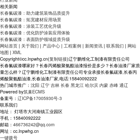
相关新闻
长春氟碳漆：助力建筑装饰品质提升
长春氟碳漆：拓宽建材应用场景
长春氟碳漆：涂装工艺优化升级
长春氟碳漆：优化防护涂装应用体验
长春氟碳漆：表面防护领域提质升级
网站首页
|
关于我们
|
产品中心
|
工程案例
|
新闻资讯
|
联系我们
|
网站
地图
|
XML
Copyright©cc.lnpwhg.cn(
复制链接
)辽宁鹏维化工制漆有限责任公司
长春氟碳漆哪家好？长春丙烯酸聚氨酯油漆报价是多少？长春油漆厂家质
量怎么样？辽宁鹏维化工制漆有限责任公司专业承接长春氟碳漆,长春丙
烯酸聚氨酯油漆,长春油漆厂家,电话:15840092222
热门城市推广：
沈阳
辽宁
吉林
长春
黑龙江
哈尔滨
内蒙
赤峰
通辽
Powered by
筑巢ECMS
备案号：
辽ICP备17005930号-3
联系我们
地址： 灯塔市大河南镇工业园区
手机：15840092222
邮箱：
466736242@qq.com
网址：cc.lnpwhg.cn
一键拨号