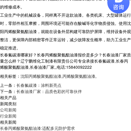
的维修成本。
工业生产中的机械设备，同样离不开这款油漆。各类机床、大型罐体运行
时，零部件相互摩擦，周围环境还可能存在酸碱等化学物质侵蚀。使用沈
阳丙烯酸聚氨酯油漆，就能在设备外层构建可靠防护屏障，维持设备外观
整洁，更保障内部精密零件正常运转，减少故障发生概率，助力工业生产
稳定推进。
长春氟碳漆哪家好？长春丙烯酸聚氨酯油漆报价是多少？长春油漆厂家质
量怎么样？辽宁鹏维化工制漆有限责任公司专业承接长春氟碳漆,长春丙
烯酸聚氨酯油漆,长春油漆厂家,,电话:15840092222
相关标签：
沈阳丙烯酸聚氨酯油漆
,
丙烯酸聚氨酯油漆
,
上一条：
长春氟碳漆：涂料新亮点
下一条：
长春油漆厂家：品质色彩的可靠伙伴
相关产品
新闻类别
公司新闻
行业新闻
相关新闻
长春丙烯酸聚氨酯油漆:适配多元防护需求