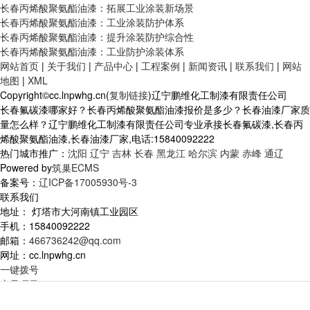
长春丙烯酸聚氨酯油漆：拓展工业涂装新场景
长春丙烯酸聚氨酯油漆：工业涂装防护体系
长春丙烯酸聚氨酯油漆：提升涂装防护综合性
长春丙烯酸聚氨酯油漆：工业防护涂装体系
网站首页
|
关于我们
|
产品中心
|
工程案例
|
新闻资讯
|
联系我们
|
网站
地图
|
XML
Copyright©cc.lnpwhg.cn(
复制链接
)辽宁鹏维化工制漆有限责任公司
长春氟碳漆哪家好？长春丙烯酸聚氨酯油漆报价是多少？长春油漆厂家质
量怎么样？辽宁鹏维化工制漆有限责任公司专业承接长春氟碳漆,长春丙
烯酸聚氨酯油漆,长春油漆厂家,电话:15840092222
热门城市推广：
沈阳
辽宁
吉林
长春
黑龙江
哈尔滨
内蒙
赤峰
通辽
Powered by
筑巢ECMS
备案号：
辽ICP备17005930号-3
联系我们
地址： 灯塔市大河南镇工业园区
手机：15840092222
邮箱：
466736242@qq.com
网址：cc.lnpwhg.cn
一键拨号
产品项目
新闻资讯