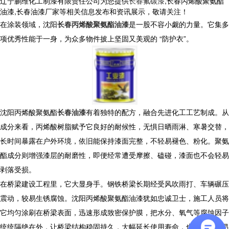
辽宁鹏维化工制漆有限责任公司为您提供
长春氟碳漆
,长春丙烯酸聚氨酯
油漆,长春油漆厂家等相关信息发布和资讯展示，敬请关注！
在涂装领域，沈阳
长春丙烯酸聚氨酯油漆
是一股不容小觑的力量。它集多
项优秀性能于一身，为众多物件披上坚固又美观的 “防护衣”。
沈阳丙烯酸聚氨酯
长春油漆
有着独特的配方，融合先进化工工艺制成。从
成分来看，丙烯酸树脂赋予它良好的耐候性，无惧日晒雨淋、寒暑交替，
长时间暴露在户外环境，依旧能保持漆面完整，不轻易褪色、粉化。聚氨
酯成分则增强漆层的耐磨性，即便经常遭受摩擦、磕碰，漆面也不会轻易
剥落受损。
在桥梁建设工程里，它大显身手。钢铁桥梁长期经受风吹雨打、车辆碾压
震动，较易生锈腐蚀。沈阳丙烯酸聚氨酯油漆犹如忠诚卫士，施工人员将
它均匀涂刷在桥梁表面，迅速形成致密保护膜，把水分、氧气等腐蚀因子
统统隔绝在外，让桥梁结构稳固持久，大幅延长使用寿命，也节省了高昂