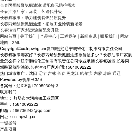
长春丙烯酸聚氨酯油漆:适配多元防护需求
长春油漆厂家：涂装工艺迭代升级
长春氟碳漆：助力建筑装饰品质提升
长春丙烯酸聚氨酯油漆：拓展工业涂装新场景
长春油漆厂家:锚定涂装配套升级
网站首页
|
关于我们
|
产品中心
|
工程案例
|
新闻资讯
|
联系我们
|
网站
地图
|
XML
Copyright©cc.lnpwhg.cn(
复制链接
)辽宁鹏维化工制漆有限责任公司
长春氟碳漆哪家好？长春丙烯酸聚氨酯油漆报价是多少？长春油漆厂家质
量怎么样？辽宁鹏维化工制漆有限责任公司专业承接长春氟碳漆,长春丙
烯酸聚氨酯油漆,长春油漆厂家,电话:15840092222
热门城市推广：
沈阳
辽宁
吉林
长春
黑龙江
哈尔滨
内蒙
赤峰
通辽
Powered by
筑巢ECMS
备案号：
辽ICP备17005930号-3
联系我们
地址： 灯塔市大河南镇工业园区
手机：15840092222
邮箱：
466736242@qq.com
网址：cc.lnpwhg.cn
一键拨号
产品项目