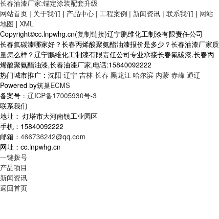
长春油漆厂家:锚定涂装配套升级
网站首页
|
关于我们
|
产品中心
|
工程案例
|
新闻资讯
|
联系我们
|
网站
地图
|
XML
Copyright©cc.lnpwhg.cn(
复制链接
)辽宁鹏维化工制漆有限责任公司
长春氟碳漆哪家好？长春丙烯酸聚氨酯油漆报价是多少？长春油漆厂家质
量怎么样？辽宁鹏维化工制漆有限责任公司专业承接长春氟碳漆,长春丙
烯酸聚氨酯油漆,长春油漆厂家,电话:15840092222
热门城市推广：
沈阳
辽宁
吉林
长春
黑龙江
哈尔滨
内蒙
赤峰
通辽
Powered by
筑巢ECMS
备案号：
辽ICP备17005930号-3
联系我们
地址： 灯塔市大河南镇工业园区
手机：15840092222
邮箱：
466736242@qq.com
网址：cc.lnpwhg.cn
一键拨号
产品项目
新闻资讯
返回首页