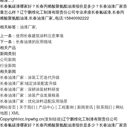
雕漆…）
长春氟碳漆哪家好？长春丙烯酸聚氨酯油漆报价是多少？长春油漆厂家质
量怎么样？辽宁鹏维化工制漆有限责任公司专业承接长春氟碳漆,长春丙
烯酸聚氨酯油漆,长春油漆厂家,,电话:15840092222
相关标签：
油漆厂家
,
上一条：
使用长春建筑涂料注意事项
下一条：
长春油漆的应用领域
相关产品
新闻类别
公司新闻
行业新闻
相关新闻
长春油漆厂家：涂装工艺迭代升级
长春油漆厂家:锚定涂装配套升级
长春油漆厂家：深耕涂装材料研发
长春油漆厂家：涂装产业发展根基
长春油漆厂家：优化涂料适配应用场景
网站首页
|
关于我们
|
产品中心
|
工程案例
|
新闻资讯
|
联系我们
|
网站
地图
|
XML
Copyright©cc.lnpwhg.cn(
复制链接
)辽宁鹏维化工制漆有限责任公司
长春氟碳漆哪家好？长春丙烯酸聚氨酯油漆报价是多少？长春油漆厂家质