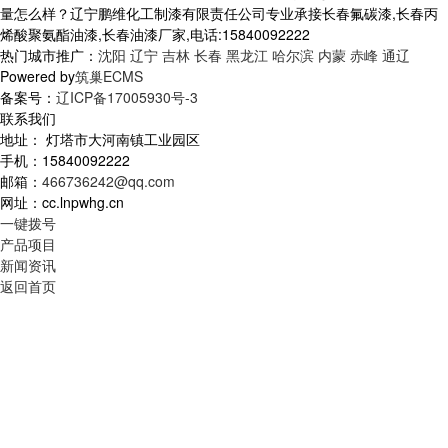
量怎么样？辽宁鹏维化工制漆有限责任公司专业承接长春氟碳漆,长春丙
烯酸聚氨酯油漆,长春油漆厂家,电话:15840092222
热门城市推广：
沈阳
辽宁
吉林
长春
黑龙江
哈尔滨
内蒙
赤峰
通辽
Powered by
筑巢ECMS
备案号：
辽ICP备17005930号-3
联系我们
地址： 灯塔市大河南镇工业园区
手机：15840092222
邮箱：
466736242@qq.com
网址：cc.lnpwhg.cn
一键拨号
产品项目
新闻资讯
返回首页