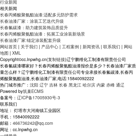
行业新闻
相关新闻
长春丙烯酸聚氨酯油漆:适配多元防护需求
长春油漆厂家：涂装工艺迭代升级
长春氟碳漆：助力建筑装饰品质提升
长春丙烯酸聚氨酯油漆：拓展工业涂装新场景
长春油漆厂家:锚定涂装配套升级
网站首页
|
关于我们
|
产品中心
|
工程案例
|
新闻资讯
|
联系我们
|
网站
地图
|
XML
Copyright©cc.lnpwhg.cn(
复制链接
)辽宁鹏维化工制漆有限责任公司
长春氟碳漆哪家好？长春丙烯酸聚氨酯油漆报价是多少？长春油漆厂家质
量怎么样？辽宁鹏维化工制漆有限责任公司专业承接长春氟碳漆,长春丙
烯酸聚氨酯油漆,长春油漆厂家,电话:15840092222
热门城市推广：
沈阳
辽宁
吉林
长春
黑龙江
哈尔滨
内蒙
赤峰
通辽
Powered by
筑巢ECMS
备案号：
辽ICP备17005930号-3
联系我们
地址： 灯塔市大河南镇工业园区
手机：15840092222
邮箱：
466736242@qq.com
网址：cc.lnpwhg.cn
一键拨号