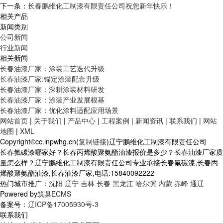
下一条：
长春鹏维化工制漆有限责任公司祝您新年快乐！
相关产品
新闻类别
公司新闻
行业新闻
相关新闻
长春油漆厂家：涂装工艺迭代升级
长春油漆厂家:锚定涂装配套升级
长春油漆厂家：深耕涂装材料研发
长春油漆厂家：涂装产业发展根基
长春油漆厂家：优化涂料适配应用场景
网站首页
|
关于我们
|
产品中心
|
工程案例
|
新闻资讯
|
联系我们
|
网站
地图
|
XML
Copyright©cc.lnpwhg.cn(
复制链接
)辽宁鹏维化工制漆有限责任公司
长春氟碳漆哪家好？长春丙烯酸聚氨酯油漆报价是多少？长春油漆厂家质
量怎么样？辽宁鹏维化工制漆有限责任公司专业承接长春氟碳漆,长春丙
烯酸聚氨酯油漆,长春油漆厂家,电话:15840092222
热门城市推广：
沈阳
辽宁
吉林
长春
黑龙江
哈尔滨
内蒙
赤峰
通辽
Powered by
筑巢ECMS
备案号：
辽ICP备17005930号-3
联系我们