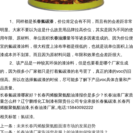
1、同样都是
长春氟碳漆
，价位肯定会有不同，而且有的会差距非常
明显。大家不要以为这是什么故意用品牌拉高价位，其实是因为不同的使
用年限、原材料、单位面积
长春油漆
量等等诸多因素造成的。因为价位便
宜的氟碳漆涂料，很大程度上涂布率都是很低的，也就是说单位面积上油
漆成本并不划算。而且因为原材料问题，年限和效果也会差距很大。
2、该产品是一种较其环保的漆涂料，但是也要看是哪个厂家生成
的，因为很多小厂家都只是打着氟碳漆的名号罢了，真正的漆的voc仍旧
很高。所以在选择氟碳漆的时候，尽可能多了解下产品voc具体含量和产
品质量。
长春氟碳漆哪家好？长春丙烯酸聚氨酯油漆报价是多少？长春油漆厂家质
量怎么样？辽宁鹏维化工制漆有限责任公司专业承接长春氟碳漆,长春丙
烯酸聚氨酯油漆,长春油漆厂家,,电话:15840092222
相关标签：
氟碳漆
,
上一条：
未来长春丙烯酸聚氨酯面漆市场的发展趋势
下一条：
长春油漆厂家告诉您衣服上的油漆如何快速清洗？