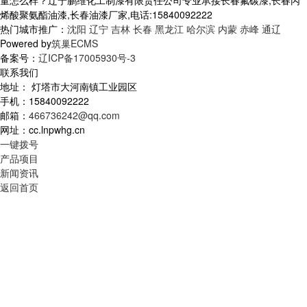
量怎么样？辽宁鹏维化工制漆有限责任公司专业承接长春氟碳漆,长春丙
烯酸聚氨酯油漆,长春油漆厂家,电话:15840092222
热门城市推广：
沈阳
辽宁
吉林
长春
黑龙江
哈尔滨
内蒙
赤峰
通辽
Powered by
筑巢ECMS
备案号：
辽ICP备17005930号-3
联系我们
地址： 灯塔市大河南镇工业园区
手机：15840092222
邮箱：
466736242@qq.com
网址：cc.lnpwhg.cn
一键拨号
产品项目
新闻资讯
返回首页