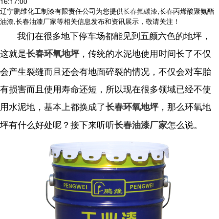
16:17:00
辽宁鹏维化工制漆有限责任公司为您提供
长春氟碳漆
,长春丙烯酸聚氨酯
油漆,长春油漆厂家等相关信息发布和资讯展示，敬请关注！
我们在很多地下停车场都能见到五颜六色的地坪，
这就是
，传统的水泥地使用时间长了不仅
长春环氧地坪
会产生裂缝而且还会有地面碎裂的情况，不仅会对车胎
有损害而且使用寿命还短，所以现在很多领域已经不使
用水泥地，基本上都换成了
，那么环氧地
长春环氧地坪
坪有什么好处呢？接下来听听
怎么说。
长春油漆厂家