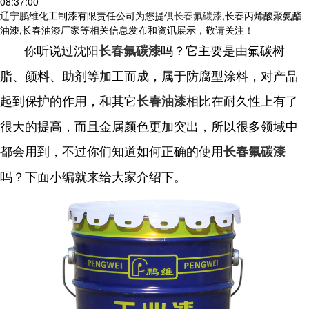
08:37:00
辽宁鹏维化工制漆有限责任公司为您提供
长春氟碳漆
,长春丙烯酸聚氨酯
油漆,长春油漆厂家等相关信息发布和资讯展示，敬请关注！
你听说过沈阳
吗？它主要是由氟碳树
长春氟碳漆
脂、颜料、助剂等加工而成，属于防腐型涂料，对产品
起到保护的作用，和其它
相比在耐久性上有了
长春油漆
很大的提高，而且金属颜色更加突出，所以很多领域中
都会用到，不过你们知道如何正确的使用
长春氟碳漆
吗？下面小编就来给大家介绍下。