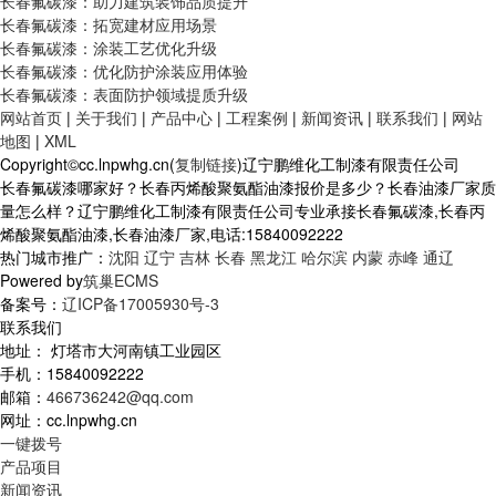
长春氟碳漆：助力建筑装饰品质提升
长春氟碳漆：拓宽建材应用场景
长春氟碳漆：涂装工艺优化升级
长春氟碳漆：优化防护涂装应用体验
长春氟碳漆：表面防护领域提质升级
网站首页
|
关于我们
|
产品中心
|
工程案例
|
新闻资讯
|
联系我们
|
网站
地图
|
XML
Copyright©cc.lnpwhg.cn(
复制链接
)辽宁鹏维化工制漆有限责任公司
长春氟碳漆哪家好？长春丙烯酸聚氨酯油漆报价是多少？长春油漆厂家质
量怎么样？辽宁鹏维化工制漆有限责任公司专业承接长春氟碳漆,长春丙
烯酸聚氨酯油漆,长春油漆厂家,电话:15840092222
热门城市推广：
沈阳
辽宁
吉林
长春
黑龙江
哈尔滨
内蒙
赤峰
通辽
Powered by
筑巢ECMS
备案号：
辽ICP备17005930号-3
联系我们
地址： 灯塔市大河南镇工业园区
手机：15840092222
邮箱：
466736242@qq.com
网址：cc.lnpwhg.cn
一键拨号
产品项目
新闻资讯