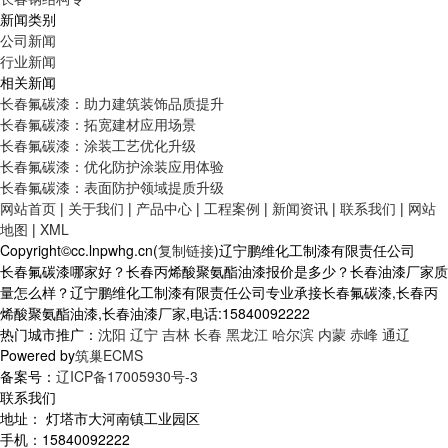
新闻类别
公司新闻
行业新闻
相关新闻
长春氟碳漆：助力建筑装饰品质提升
长春氟碳漆：拓宽建材应用场景
长春氟碳漆：涂装工艺优化升级
长春氟碳漆：优化防护涂装应用体验
长春氟碳漆：表面防护领域提质升级
网站首页
|
关于我们
|
产品中心
|
工程案例
|
新闻资讯
|
联系我们
|
网站
地图
|
XML
Copyright©cc.lnpwhg.cn(
复制链接
)辽宁鹏维化工制漆有限责任公司
长春氟碳漆哪家好？长春丙烯酸聚氨酯油漆报价是多少？长春油漆厂家质
量怎么样？辽宁鹏维化工制漆有限责任公司专业承接长春氟碳漆,长春丙
烯酸聚氨酯油漆,长春油漆厂家,电话:15840092222
热门城市推广：
沈阳
辽宁
吉林
长春
黑龙江
哈尔滨
内蒙
赤峰
通辽
Powered by
筑巢ECMS
备案号：
辽ICP备17005930号-3
联系我们
地址： 灯塔市大河南镇工业园区
手机：15840092222