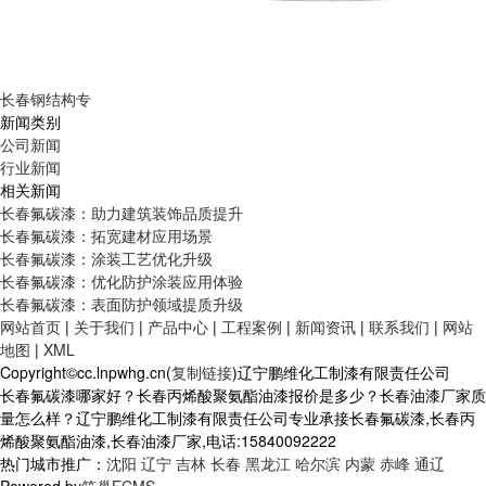
长春钢结构专
新闻类别
公司新闻
行业新闻
相关新闻
长春氟碳漆：助力建筑装饰品质提升
长春氟碳漆：拓宽建材应用场景
长春氟碳漆：涂装工艺优化升级
长春氟碳漆：优化防护涂装应用体验
长春氟碳漆：表面防护领域提质升级
网站首页
|
关于我们
|
产品中心
|
工程案例
|
新闻资讯
|
联系我们
|
网站
地图
|
XML
Copyright©cc.lnpwhg.cn(
复制链接
)辽宁鹏维化工制漆有限责任公司
长春氟碳漆哪家好？长春丙烯酸聚氨酯油漆报价是多少？长春油漆厂家质
量怎么样？辽宁鹏维化工制漆有限责任公司专业承接长春氟碳漆,长春丙
烯酸聚氨酯油漆,长春油漆厂家,电话:15840092222
热门城市推广：
沈阳
辽宁
吉林
长春
黑龙江
哈尔滨
内蒙
赤峰
通辽