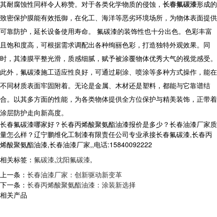
其耐腐蚀性同样令人称赞。对于各类化学物质的侵蚀，
长春氟碳漆
形成的
致密保护膜能有效抵御，在化工、海洋等恶劣环境场所，为物体表面提供
可靠防护，延长设备使用寿命。 氟碳漆的装饰性也十分出色。色彩丰富
且饱和度高，可根据需求调配出各种绚丽色彩，打造独特外观效果。同
时，其漆膜平整光滑，质感细腻，赋予被涂覆物体优秀大气的视觉感受。
此外，氟碳漆施工适应性良好，可通过刷涂、喷涂等多种方式操作，能在
不同材质表面牢固附着。无论是金属、木材还是塑料，都能与它靠谱结
合。以其多方面的性能，为各类物体提供全方位保护与精美装饰，正带着
涂层防护走向新高度。
长春氟碳漆哪家好？长春丙烯酸聚氨酯油漆报价是多少？长春油漆厂家质
量怎么样？辽宁鹏维化工制漆有限责任公司专业承接长春氟碳漆,长春丙
烯酸聚氨酯油漆,长春油漆厂家,,电话:15840092222
相关标签：
氟碳漆
,
沈阳氟碳漆
,
上一条：
长春油漆厂家：创新驱动新变革
下一条：
长春丙烯酸聚氨酯油漆：涂装新选择
相关产品