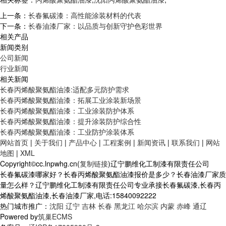
上一条：
长春氟碳漆：高性能涂装材料的代表​
下一条：
长春油漆厂家：以品质与创新守护色彩世界
相关产品
新闻类别
公司新闻
行业新闻
相关新闻
长春丙烯酸聚氨酯油漆:适配多元防护需求
长春丙烯酸聚氨酯油漆：拓展工业涂装新场景
长春丙烯酸聚氨酯油漆：工业涂装防护体系
长春丙烯酸聚氨酯油漆：提升涂装防护综合性
长春丙烯酸聚氨酯油漆：工业防护涂装体系
网站首页
|
关于我们
|
产品中心
|
工程案例
|
新闻资讯
|
联系我们
|
网站
地图
|
XML
Copyright©cc.lnpwhg.cn(
复制链接
)辽宁鹏维化工制漆有限责任公司
长春氟碳漆哪家好？长春丙烯酸聚氨酯油漆报价是多少？长春油漆厂家质
量怎么样？辽宁鹏维化工制漆有限责任公司专业承接长春氟碳漆,长春丙
烯酸聚氨酯油漆,长春油漆厂家,电话:15840092222
热门城市推广：
沈阳
辽宁
吉林
长春
黑龙江
哈尔滨
内蒙
赤峰
通辽
Powered by
筑巢ECMS