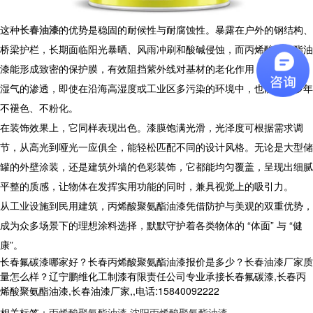
​ 这种
长春油漆
的优势是稳固的耐候性与耐腐蚀性。暴露在户外的钢结构、
桥梁护栏，长期面临阳光暴晒、风雨冲刷和酸碱侵蚀，而丙烯酸聚氨酯油
漆能形成致密的保护膜，有效阻挡紫外线对基材的老化作用，抵抗雨水、
湿气的渗透，即使在沿海高湿度或工业区多污染的环境中，也能保持多年
不褪色、不粉化。
​ 在装饰效果上，它同样表现出色。漆膜饱满光滑，光泽度可根据需求调
节，从高光到哑光一应俱全，能轻松匹配不同的设计风格。无论是大型储
罐的外壁涂装，还是建筑外墙的色彩装饰，它都能均匀覆盖，呈现出细腻
平整的质感，让物体在发挥实用功能的同时，兼具视觉上的吸引力。​
从工业设施到民用建筑，丙烯酸聚氨酯油漆凭借防护与美观的双重优势，
成为众多场景下的理想涂料选择，默默守护着各类物体的 “体面” 与 “健
康”。​
长春氟碳漆哪家好？长春丙烯酸聚氨酯油漆报价是多少？长春油漆厂家质
量怎么样？辽宁鹏维化工制漆有限责任公司专业承接长春氟碳漆,长春丙
烯酸聚氨酯油漆,长春油漆厂家,,电话:15840092222
相关标签：
丙烯酸聚氨酯油漆
,
沈阳丙烯酸聚氨酯油漆
,