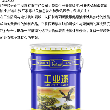
13:32:00
辽宁鹏维化工制漆有限责任公司为您提供
长春氟碳漆
,长春丙烯酸聚氨酯
油漆,长春油漆厂家等相关信息发布和资讯展示，敬请关注！
在工业防腐与建筑装饰领域，沈阳
长春丙烯酸聚氨酯油漆
以其独特的性能
成为备受青睐的涂料产品。它将丙烯酸树脂的耐候性与聚氨酯的高光泽度
巧妙结合，既像一层坚韧的铠甲为物体表面抵御外界侵蚀，又似一层精致
的外衣赋予其持久的美观。