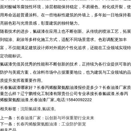
面对酸碱等腐蚀性环境，涂层都能保持稳定，不易褪色、粉化或开裂，使
用寿命远超普通涂料。在一些地标性建筑的外墙上，多年如一日地保持着
亮丽色彩与光滑质感，彰显建筑的独特魅力。
​ 随着技术的进步，氟碳漆在应用上也不断创新。从传统的喷涂工艺，拓展
到辊涂、刷涂等多样化施工方式，适配不同场景需求。色彩调配更加丰
富，不仅能满足建筑设计师对外观的个性化追求，还能在工业领域实现特
定功能标识。​
氟碳漆凭借其优秀的性能和不断创新的技术，正持续为各行业提供可靠的
防护与美观方案，在涂料市场中占据重要地位，也为建筑与工业领域的品
质提升发挥着重要作用。
长春氟碳漆哪家好？长春丙烯酸聚氨酯油漆报价是多少？长春油漆厂家质
量怎么样？辽宁鹏维化工制漆有限责任公司专业承接长春氟碳漆,长春丙
烯酸聚氨酯油漆,长春油漆厂家,,电话:15840092222
相关标签：
沈阳氟碳漆
,
氟碳漆
,
上一条：
长春油漆厂家：以创新与环保重塑行业未来​
下一条：
长春丙烯酸聚氨酯油漆：工业防护新宠​
相关产品