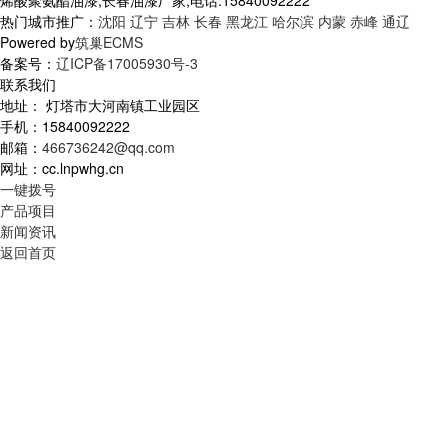
烯酸聚氨酯油漆,长春油漆厂家,电话:15840092222
热门城市推广：
沈阳
辽宁
吉林
长春
黑龙江
哈尔滨
内蒙
赤峰
通辽
Powered by
筑巢ECMS
备案号：
辽ICP备17005930号-3
联系我们
地址： 灯塔市大河南镇工业园区
手机：15840092222
邮箱：
466736242@qq.com
网址：cc.lnpwhg.cn
一键拨号
产品项目
新闻资讯
返回首页