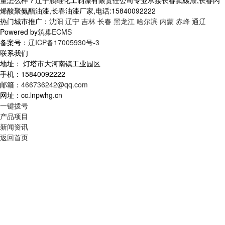
量怎么样？辽宁鹏维化工制漆有限责任公司专业承接长春氟碳漆,长春丙
烯酸聚氨酯油漆,长春油漆厂家,电话:15840092222
热门城市推广：
沈阳
辽宁
吉林
长春
黑龙江
哈尔滨
内蒙
赤峰
通辽
Powered by
筑巢ECMS
备案号：
辽ICP备17005930号-3
联系我们
地址： 灯塔市大河南镇工业园区
手机：15840092222
邮箱：
466736242@qq.com
网址：cc.lnpwhg.cn
一键拨号
产品项目
新闻资讯
返回首页