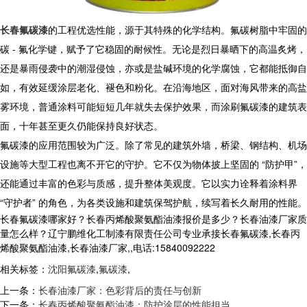
长春氟碳漆
的工程优选性能，源于其特殊的化学结构。氟碳树脂中牢固的
碳 - 氟化学键，赋予了它稳固的耐候性。无论是烈日暴晒下的高温炙烤，
还是暴雨侵袭中的潮湿侵蚀，亦或是盐碱环境的化学腐蚀，它都能抵御自
如，有效延缓涂层老化、褪色和粉化。在沿海地区，面对海风带来的高盐
雾环境，普通涂料可能短短几年就失去保护效果，而涂刷氟碳漆的建筑表
面，十年甚至更久仍能保持良好状态。
​​ 氟碳漆的应用范围较为广泛。除了常见的建筑外墙，桥梁、钢结构、机场
设施等大型工程也离不开它的守护。它不仅为物体披上坚固的 “防护甲”，
还能通过丰富的色彩与质感，提升整体美观度。它以实力诠释着涂料界
“守护者” 的角色，为各类设施和建筑保驾护航，续写着长久耐用的性能。
长春氟碳漆哪家好？长春丙烯酸聚氨酯油漆报价是多少？长春油漆厂家质
量怎么样？辽宁鹏维化工制漆有限责任公司专业承接长春氟碳漆,长春丙
烯酸聚氨酯油漆,长春油漆厂家,,电话:15840092222
相关标签：
沈阳氟碳漆
,
氟碳漆
,
上一条：
长春油漆厂家：色彩背后的责任与创新
下一条：
长春丙烯酸聚氨酯油漆：防护涂层的性能担当