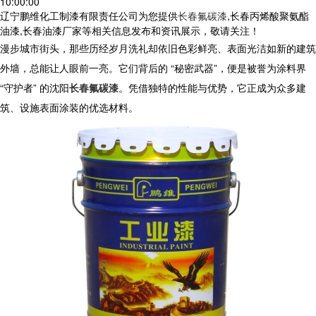
10:00:00
辽宁鹏维化工制漆有限责任公司为您提供
长春氟碳漆
,长春丙烯酸聚氨酯
油漆,长春油漆厂家等相关信息发布和资讯展示，敬请关注！
漫步城市街头，那些历经岁月洗礼却依旧色彩鲜亮、表面光洁如新的建筑
外墙，总能让人眼前一亮。它们背后的 “秘密武器”，便是被誉为涂料界
“守护者” 的沈阳
长春氟碳漆
。凭借独特的性能与优势，它正成为众多建
筑、设施表面涂装的优选材料。​