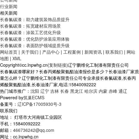
行业新闻
相关新闻
长春氟碳漆：助力建筑装饰品质提升
长春氟碳漆：拓宽建材应用场景
长春氟碳漆：涂装工艺优化升级
长春氟碳漆：优化防护涂装应用体验
长春氟碳漆：表面防护领域提质升级
网站首页
|
关于我们
|
产品中心
|
工程案例
|
新闻资讯
|
联系我们
|
网站
地图
|
XML
Copyright©cc.lnpwhg.cn(
复制链接
)辽宁鹏维化工制漆有限责任公司
长春氟碳漆哪家好？长春丙烯酸聚氨酯油漆报价是多少？长春油漆厂家质
量怎么样？辽宁鹏维化工制漆有限责任公司专业承接长春氟碳漆,长春丙
烯酸聚氨酯油漆,长春油漆厂家,电话:15840092222
热门城市推广：
沈阳
辽宁
吉林
长春
黑龙江
哈尔滨
内蒙
赤峰
通辽
Powered by
筑巢ECMS
备案号：
辽ICP备17005930号-3
联系我们
地址： 灯塔市大河南镇工业园区
手机：15840092222
邮箱：
466736242@qq.com
网址：cc.lnpwhg.cn