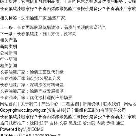
综上所述，它凭借其可靠的品质、丰富的色彩选择以及优质的服务，实现
长春氟碳漆哪家好？长春丙烯酸聚氨酯油漆报价是多少？长春油漆厂家质量怎么
相关标签：
沈阳油漆厂家
,
油漆厂家
,
上一条：
长春丙烯酸聚氨酯油漆：品质与美观的靠谱结合
下一条：
长春氟碳漆：施工方便，效率高
相关产品
新闻类别
公司新闻
行业新闻
相关新闻
长春油漆厂家：涂装工艺迭代升级
长春油漆厂家:锚定涂装配套升级
长春油漆厂家：深耕涂装材料研发
长春油漆厂家：涂装产业发展根基
长春油漆厂家：优化涂料适配应用场景
网站首页
|
关于我们
|
产品中心
|
工程案例
|
新闻资讯
|
联系我们
|
网站
Copyright©cc.lnpwhg.cn(
复制链接
)辽宁鹏维化工制漆有限责任公司
长春氟碳漆哪家好？长春丙烯酸聚氨酯油漆报价是多少？长春油漆厂家质量怎
热门城市推广：
沈阳
辽宁
吉林
长春
黑龙江
哈尔滨
内蒙
赤峰
通辽
Powered by
筑巢ECMS
备案号：
辽ICP备17005930号-3