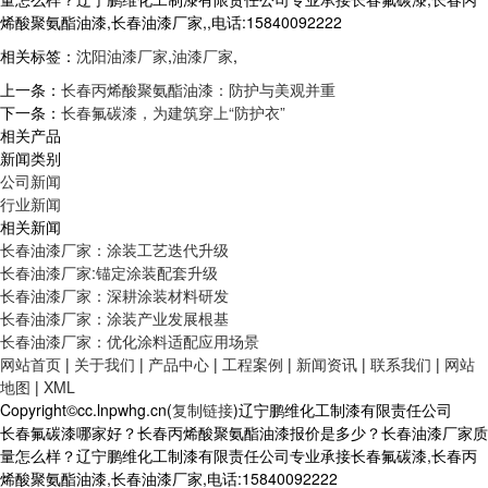
烯酸聚氨酯油漆,长春油漆厂家,,电话:15840092222
相关标签：
沈阳油漆厂家
,
油漆厂家
,
上一条：
长春丙烯酸聚氨酯油漆：防护与美观并重
下一条：
长春氟碳漆，为建筑穿上“防护衣”
相关产品
新闻类别
公司新闻
行业新闻
相关新闻
长春油漆厂家：涂装工艺迭代升级
长春油漆厂家:锚定涂装配套升级
长春油漆厂家：深耕涂装材料研发
长春油漆厂家：涂装产业发展根基
长春油漆厂家：优化涂料适配应用场景
网站首页
|
关于我们
|
产品中心
|
工程案例
|
新闻资讯
|
联系我们
|
网站
地图
|
XML
Copyright©cc.lnpwhg.cn(
复制链接
)辽宁鹏维化工制漆有限责任公司
长春氟碳漆哪家好？长春丙烯酸聚氨酯油漆报价是多少？长春油漆厂家质
量怎么样？辽宁鹏维化工制漆有限责任公司专业承接长春氟碳漆,长春丙
烯酸聚氨酯油漆,长春油漆厂家,电话:15840092222