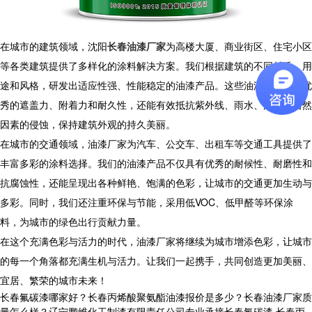
在城市的建筑领域，沈阳
长春油漆厂家
为高楼大厦、商业街区、住宅小区
等各类建筑提供了多样化的涂料解决方案。我们根据建筑的不同材质、用
途和风格，研发出适应性强、性能稳定的油漆产品。这些油漆不仅具有优
秀的遮盖力、附着力和耐久性，还能有效抵抗紫外线、雨水、污染等自然
因素的侵蚀，保持建筑外观的持久美丽。
在城市的交通领域，油漆厂家为汽车、公交车、出租车等交通工具提供了
丰富多彩的涂料选择。我们的油漆产品不仅具有优秀的耐候性、耐磨性和
抗腐蚀性，还能呈现出各种鲜艳、饱满的色彩，让城市的交通更加生动与
多彩。同时，我们还注重环保与节能，采用低VOC、低甲醛等环保涂
料，为城市的绿色出行贡献力量。
在这个充满色彩与活力的时代，油漆厂家将继续为城市增添色彩，让城市
的每一个角落都充满生机与活力。让我们一起携手，共同创造更加美丽、
宜居、繁荣的城市未来！
长春氟碳漆哪家好？长春丙烯酸聚氨酯油漆报价是多少？长春油漆厂家质
量怎么样？辽宁鹏维化工制漆有限责任公司专业承接长春氟碳漆,长春丙