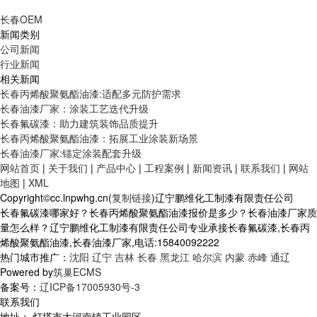
长春OEM
新闻类别
公司新闻
行业新闻
相关新闻
长春丙烯酸聚氨酯油漆:适配多元防护需求
长春油漆厂家：涂装工艺迭代升级
长春氟碳漆：助力建筑装饰品质提升
长春丙烯酸聚氨酯油漆：拓展工业涂装新场景
长春油漆厂家:锚定涂装配套升级
网站首页
|
关于我们
|
产品中心
|
工程案例
|
新闻资讯
|
联系我们
|
网站
地图
|
XML
Copyright©cc.lnpwhg.cn(
复制链接
)辽宁鹏维化工制漆有限责任公司
长春氟碳漆哪家好？长春丙烯酸聚氨酯油漆报价是多少？长春油漆厂家质
量怎么样？辽宁鹏维化工制漆有限责任公司专业承接长春氟碳漆,长春丙
烯酸聚氨酯油漆,长春油漆厂家,电话:15840092222
热门城市推广：
沈阳
辽宁
吉林
长春
黑龙江
哈尔滨
内蒙
赤峰
通辽
Powered by
筑巢ECMS
备案号：
辽ICP备17005930号-3
联系我们
地址： 灯塔市大河南镇工业园区